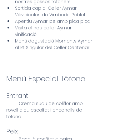
nostres gossos tofoners
Sortida cap al Celler Aymar 
Vitivinícoles de Vimbodi i Poblet
Aperitiu Aymar Ice amb pica pica
Visita al nou celler Aymar 
vinificació
Menú degustació Moments Aymar 
al Rt. Singular del Celler Centenari
Menú Especial Tòfona
Entrant
	Crema suau de coliflor amb 
rovell d'ou escalfat i encenalls de 
tofona
Peix
	Bacallà confitat a baixa 