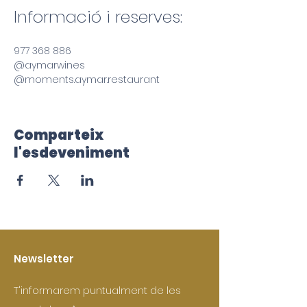
Informació i reserves:
977 368 886
@aymarwines
@moments.aymar.restaurant
Comparteix
l'esdeveniment
Newsletter
T'informarem puntualment de les