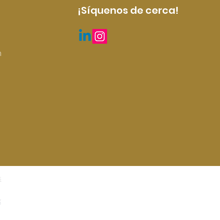
¡Síquenos de cerca!
m
s
x