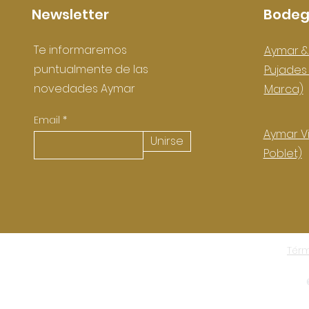
Newsletter
Bodeg
Te informaremos
Aymar &
puntualmente de las
Pujade
novedades Aymar
Marca)
Email
Aymar Vi
Unirse
Poblet)
Térm