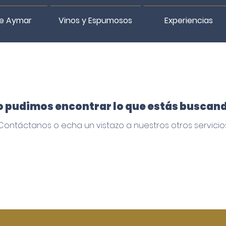
e Aymar
Vinos y Espumosos
Experiencias
 pudimos encontrar lo que estás buscan
Contáctanos o echa un vistazo a nuestros otros servicio