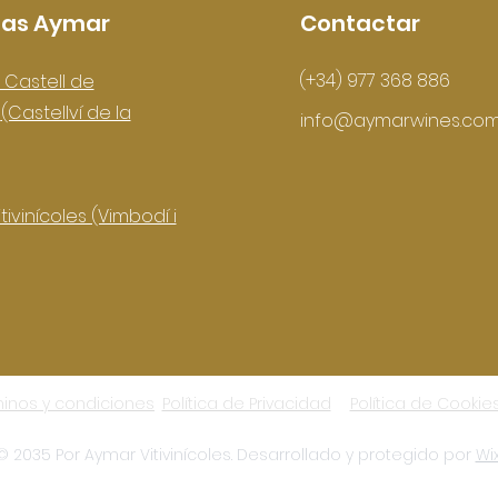
as Aymar
Contactar
(+34) 977 368 886
 Castell de
s
(Castellví de la
info@aymarwines.co
tivinícoles (Vimbodí i
inos y condiciones
Política de Privacidad
Política de Cookie
© 2035 Por Aymar Vitivinícoles. Desarrollado y protegido por
Wi