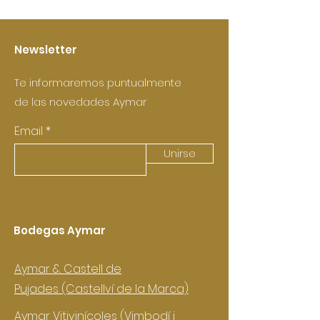
Newsletter
Te informaremos puntualmente
de las novedades Aymar
Email
Unirse
Bodegas Aymar
Aymar & Castell de
Pujades
(Castellví de la Marca)
Aymar Vitivinícoles (Vimbodí i