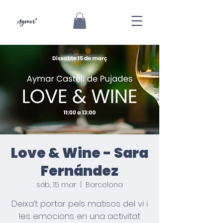
Love & Wine - Sara
Fernández
sáb, 15 mar
  |  
Barcelona
Deixa’t portar pels matisos del vi i
les emocions en una activitat