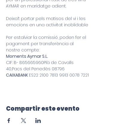
AYMAR en maridatge adient. 
Deixa’t portar pels matisos del vi i les 
emocions en una activitat inoblidable
Per estalviar la comissió, poden fer el 
pagament per transferència al 
nostre compte:
Moments Aymar S.L.
CIF: B- B65665960Plà de Cavalls 
40,Pacs del Penedès 08796
CAIXABANK 
ES22 2100 7813 9913 0078 7221
Compartir este evento