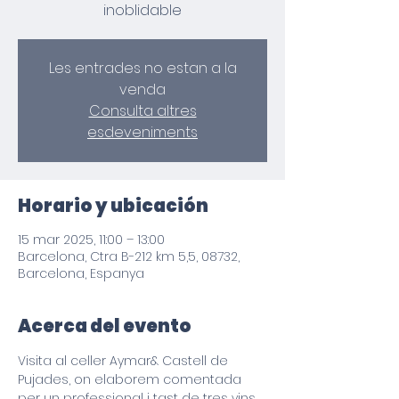
inoblidable
Les entrades no estan a la
venda
Consulta altres
esdeveniments
Horario y ubicación
15 mar 2025, 11:00 – 13:00
Barcelona, Ctra B-212 km 5,5, 08732,
Barcelona, Espanya
Acerca del evento
Visita al celler Aymar& Castell de 
Pujades, on elaborem comentada 
per un professional i tast de tres vins 