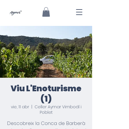
Viu L'Enoturisme
(1)
vie, 11 abr
  |  
Celler Aymar Vimbodí i
Poblet
Descobreix la Conca de Barberà