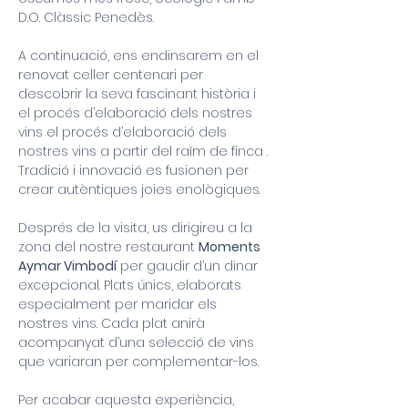
D.O. Clàssic Penedès.
A continuació, ens endinsarem en el 
renovat celler centenari per 
descobrir la seva fascinant història i 
el procés d’elaboració dels nostres 
vins el procés d’elaboració dels 
nostres vins a partir del raïm de finca . 
Tradició i innovació es fusionen per 
crear autèntiques joies enològiques.
Després de la visita, us dirigireu a la 
zona del nostre restaurant 
Moments 
Aymar Vimbodí
 per gaudir d’un dinar 
excepcional. Plats únics, elaborats 
especialment per maridar els 
nostres vins. Cada plat anirà 
acompanyat d’una selecció de vins 
que variaran per complementar-los.
Per acabar aquesta experiència, 