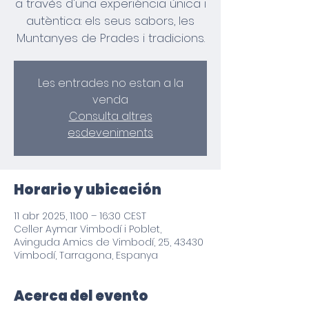
a través d'una experiència única i
autèntica: els seus sabors, les
Les entrades no estan a la
venda
Consulta altres
esdeveniments
Horario y ubicación
11 abr 2025, 11:00 – 16:30 CEST
Celler Aymar Vimbodí i Poblet,
Avinguda Amics de Vimbodí, 25, 43430
Vimbodí, Tarragona, Espanya
Acerca del evento