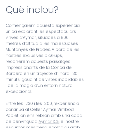
Què inclou?
Començarem aquesta experiència 
única explorant les espectaculars 
vinyes d’Aymar, situades a 800 
metres d’altitud a les majestuoses 
Muntanyes de Prades. A bord de les 
nostres exclusives pick-ups, 
recorrerem aquests paisatges 
impressionants de la Conca de 
Barberà en un trajecte d’1 hora i 30 
minuts, gaudint de vistes inoblidables 
i de la màgia d’un entorn natural 
excepcional.
Entre les 12:30 i les 13:00,
l’experiència 
continua al Celler Aymar Vimbodí i 
Poblet, on ens rebran amb una copa 
de benvinguda 
Aymar ICE
, el nostre 
escumós més fresc, ecològic i amb 