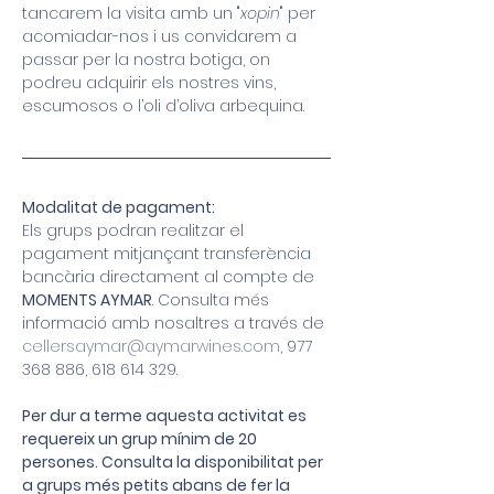
tancarem la visita amb un "
xopin
" per 
acomiadar-nos i us convidarem a 
passar per la nostra botiga, on 
podreu adquirir els nostres vins, 
escumosos o l’oli d’oliva arbequina.
Modalitat de pagament:
Els grups podran realitzar el 
pagament mitjançant transferència 
bancària directament al compte de 
MOMENTS AYMAR
. Consulta més 
informació amb nosaltres a través de 
cellersaymar@aymarwines.com
, 977 
368 886, 618 614 329.
Per dur a terme aquesta activitat es 
requereix un grup mínim de 20 
persones. Consulta la disponibilitat per 
a grups més petits abans de fer la 