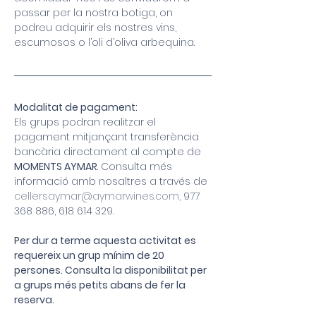
passar per la nostra botiga, on 
podreu adquirir els nostres vins, 
escumosos o l’oli d’oliva arbequina.
Modalitat de pagament:
Els grups podran realitzar el 
pagament mitjançant transferència 
bancària directament al compte de 
MOMENTS AYMAR
. Consulta més 
informació amb nosaltres a través de 
cellersaymar@aymarwines.com
, 977 
368 886, 618 614 329.
Per dur a terme aquesta activitat es 
requereix un grup mínim de 20 
persones. Consulta la disponibilitat per 
a grups més petits abans de fer la 
reserva.