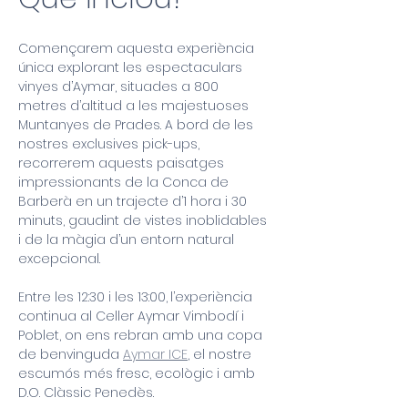
Començarem aquesta experiència 
única explorant les espectaculars 
vinyes d’Aymar, situades a 800 
metres d’altitud a les majestuoses 
Muntanyes de Prades. A bord de les 
nostres exclusives pick-ups, 
recorrerem aquests paisatges 
impressionants de la Conca de 
Barberà en un trajecte d’1 hora i 30 
minuts, gaudint de vistes inoblidables 
i de la màgia d’un entorn natural 
excepcional.
Entre les 12:30 i les 13:00,
l’experiència 
continua al Celler Aymar Vimbodí i 
Poblet, on ens rebran amb una copa 
de benvinguda 
Aymar ICE
, el nostre 
escumós més fresc, ecològic i amb 
D.O. Clàssic Penedès.