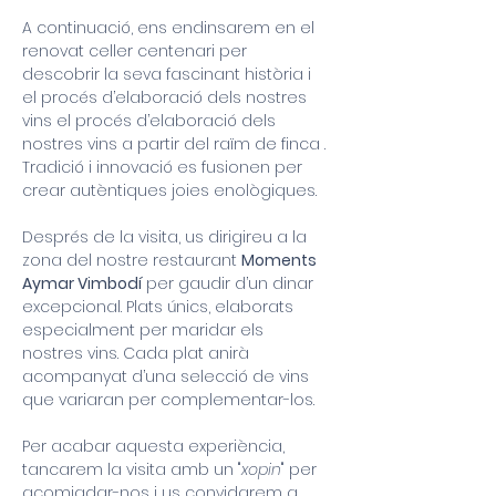
A continuació, ens endinsarem en el 
renovat celler centenari per 
descobrir la seva fascinant història i 
el procés d’elaboració dels nostres 
vins el procés d’elaboració dels 
nostres vins a partir del raïm de finca . 
Tradició i innovació es fusionen per 
crear autèntiques joies enològiques.
Després de la visita, us dirigireu a la 
zona del nostre restaurant 
Moments 
Aymar Vimbodí
 per gaudir d’un dinar 
excepcional. Plats únics, elaborats 
especialment per maridar els 
nostres vins. Cada plat anirà 
acompanyat d’una selecció de vins 
que variaran per complementar-los.
Per acabar aquesta experiència, 
tancarem la visita amb un "
xopin
" per 
acomiadar-nos i us convidarem a 