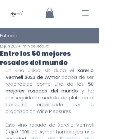
Entrada
12 jun 2024
1 min de lectura
Entre los 50 mejores
rosados del mundo
Un vino único, sin duda; el 
Xarel·lo 
Vermell 2023 de Aymar 
acaba de ser 
reconocido como uno de los 
50 
mejores rosados del mundo 
y ha 
conseguido la medalla de plata en el 
concurso organizado por la 
organización Wine Pleasures.
Este vino rosado de Xarel·lo Vermell 
(rojo) 100% de Aymar homenajea una 
variedad típica del Penedès que 