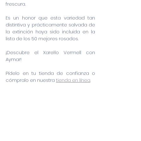
frescura.
Es un honor que esta variedad tan 
distintiva y prácticamente salvada de 
la extinción haya sido incluida en la 
lista de los 50 mejores rosados.
¡Descubre el Xarel·lo Vermell con 
Aymar!
Pídelo en tu tienda de confianza o 
cómpralo en nuestra 
tienda en línea
.