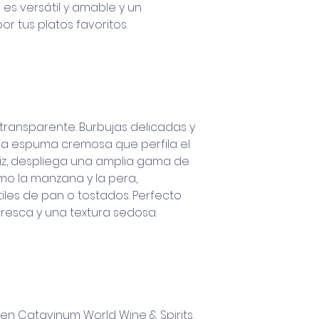
es versátil y amable y un
 tus platos favoritos.
y transparente. Burbujas delicadas y
na espuma cremosa que perfila el
riz, despliega una amplia gama de
o la manzana y la pera,
es de pan o tostados. Perfecto
fresca y una textura sedosa.
en Catavinum World Wine & Spirits