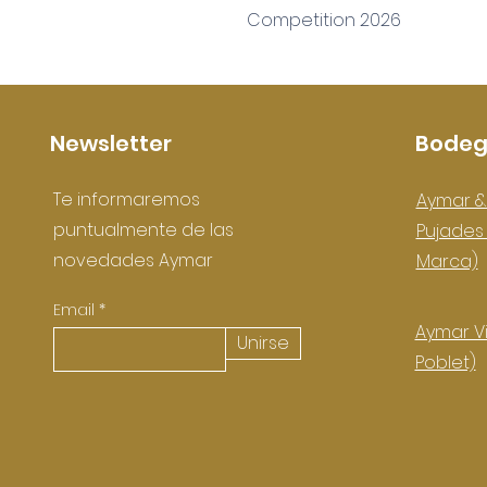
Competition 2026
Newsletter
Bodeg
Te informaremos
Aymar &
puntualmente de las
Pujade
novedades Aymar
Marca)
Email
Aymar Vi
Unirse
Poblet)