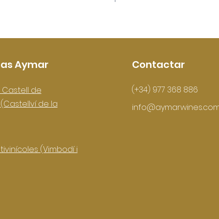
as Aymar
Contactar
(+34) 977 368 886
 Castell de
s
(Castellví de la
info@aymarwines.co
tivinícoles (Vimbodí i