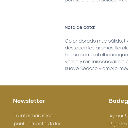
Nota de cata:
Color dorado muy pálido, tra
destacan los aromas florale
hueso como el albaricoque
verde y reminiscencias de b
suave. Sedoso y amplio, me
Newsletter
Bodeg
Te informaremos
Aymar &
puntualmente de las
Pujade