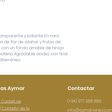
nsparente y brillante. En nariz
s de flor de azahar y frutas de
 con un fondo amable de hinojo
ollería. Agradable acidez con final
diterráneo.
as Aymar
Contactar
(+34) 977 368 886
 Castell de
s
(Castellví de la
info@aymarwines.co