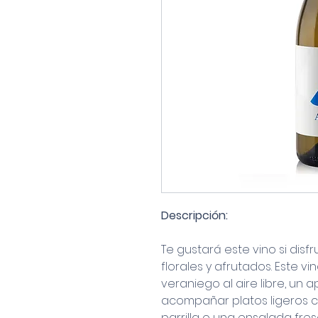
Descripción:
Te gustará este vino si disf
florales y afrutados. Este 
veraniego al aire libre, un a
acompañar platos ligeros 
parrilla o una ensalada fres