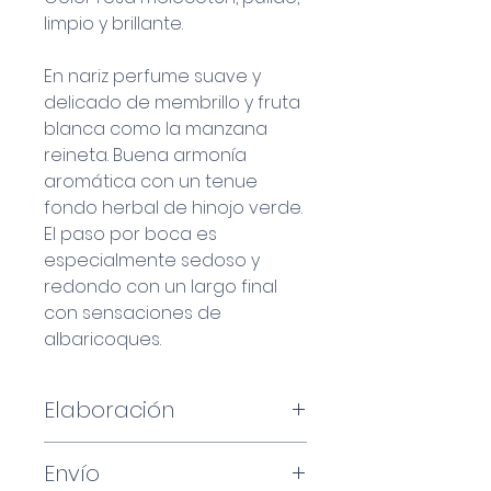
limpio y brillante.
En nariz perfume suave y
delicado de membrillo y fruta
blanca como la manzana
reineta. Buena armonía
aromática con un tenue
fondo herbal de hinojo verde.
El paso por boca es
especialmente sedoso y
redondo con un largo final
con sensaciones de
albaricoques.
Elaboración
100% Xarel·lo Vermell (rojo) de
Envío
viñas de 50+ años.