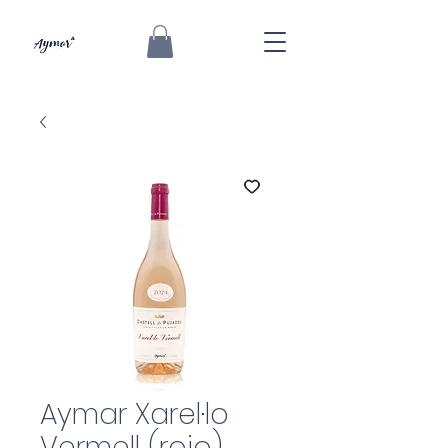
Aymar Xarel·lo
Vermell (rojo)