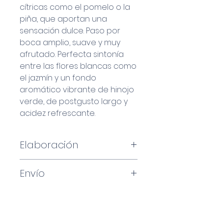
cítricas como el pomelo o la
piña, que aportan una
sensación dulce. Paso por
boca amplio, suave y muy
afrutado. Perfecta sintonía
entre las flores blancas como
el jazmín y un fondo
aromático vibrante de hinojo
verde, de postgusto largo y
acidez refrescante.
Elaboración
Xarel·lo y Moscatel
Envío
Ligera maceración y
fermentación en frío en
Pedido mínimo 6 botellas
depósitos de acero
(pueden ser distintas
inoxidable para potenciar
referencias)