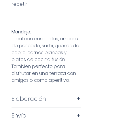
repetir.
Maridaje:
Ideal con ensaladas, arroces
de pescado, sushi, quesos de
cabra, carnes blancas y
platos de cocina fusión.
También perfecto para
disfrutar en una terraza con
amigos o como aperitivo.
Elaboración
Garrut 100%.
Envío
Procedente de la finca
Montagudell, situada en
Pedido mínimo 6 botellas