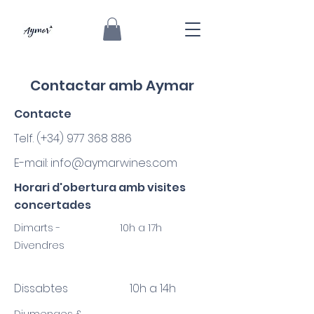
Contactar amb Aymar
Contacte
Telf. (+34)
977 368 886
E-mail:
info@aymarwines.com
Horari d'obertura amb visites
concertades
Dimarts -
10h a 17
h
Divendres
Dissabtes 10h a 14h