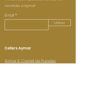
novetats a Aymar
Email
Unirse
Cellers Aymar
Aymar & Castell de Pujades
(Castellví de la Marca)
Aymar Vitivinícoles
(Vimbodí i Poblet)