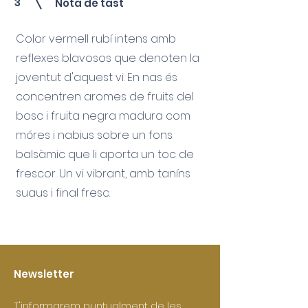
3
Nota de tast
Color vermell rubí intens amb
reflexes blavosos que denoten la
joventut d'aquest vi. En nas és
concentren aromes de fruits del
bosc i fruita negra madura com
móres i nabius sobre un fons
balsàmic que li aporta un toc de
frescor. Un vi vibrant, amb taníns
suaus i final fresc.
Newsletter
T'informarem puntualment de les