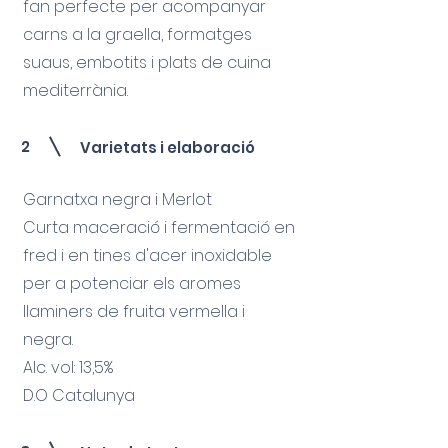
fan perfecte per acompanyar
carns a la graella, formatges
suaus, embotits i plats de cuina
mediterrània.
2
Varietats i elaboració
Garnatxa negra i Merlot
Curta maceració i fermentació en
fred i en tines d'acer inoxidable
per a potenciar els aromes
llaminers de fruita vermella i
negra.
Alc. vol: 13,5%
D.O Catalunya