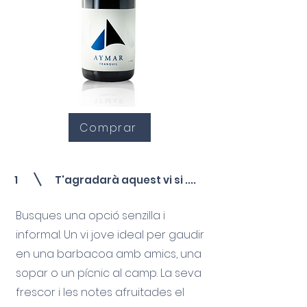
Comprar
1
T'agradarà aquest vi si ....
Busques una opció senzilla i
informal. Un vi jove ideal per gaudir
en una barbacoa amb amics, una
sopar o un pícnic al camp. La seva
frescor i les notes afruitades el