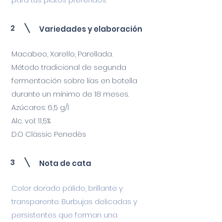
2
Variedades y elaboración
Macabeo, Xarel·lo, Parellada.
Método tradicional de segunda
fermentación sobre lías en botella
durante un mínimo de 18 meses.
Azúcares: 6,5 g/l
Alc. vol: 11,5%
D.O Clàssic Penedès
3
Nota de cata
Color dorado pálido, brillante y
transparente. Burbujas delicadas y
persistentes que forman una