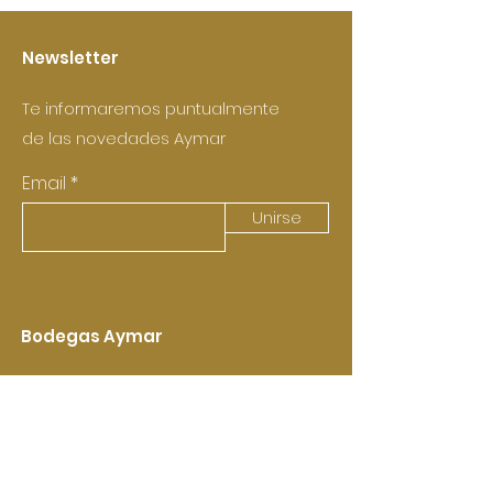
Newsletter
Te informaremos puntualmente
de las novedades Aymar
Email
Unirse
Bodegas Aymar
Aymar & Castell de
Pujades
(Castellví de la Marca)
Aymar Vitivinícoles (Vimbodí i