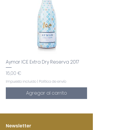
Aymar ICE Extra Dry Reserva 2017
Precio
16,00 €
Impuesto incluido
|
Política de envío
Agregar al carrito
Newsletter