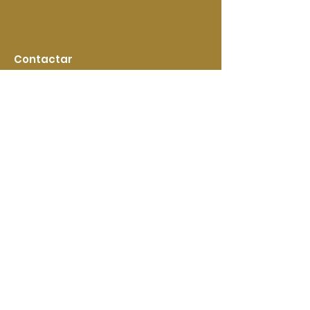
Contactar
(+34)
977 368 886
info@aymarwines.com
¡Síquenos de cerca!