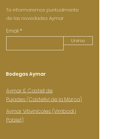
Te informaremos puntualmente
de las novedades Aymar
Email
Unirse
Bodegas Aymar
Aymar & Castell de
Pujades
(Castellví de la Marca)
Aymar Vitivinícoles (Vimbodí i
Poblet)