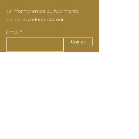
Te informaremos puntualmente
de las novedades Aymar
Email
Unirse
Bodegas Aymar
Aymar & Castell de
Pujades
(Castellví de la Marca)
Aymar Vitivinícoles (Vimbodí i
Poblet)