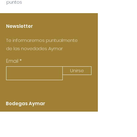
puntos
Newsletter
Te informaremos puntualmente
de las novedades Aymar
Email
Unirse
Bodegas Aymar
Aymar & Castell de
Pujades
(Castellví de la Marca)