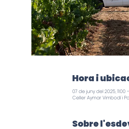
Hora i ubica
07 de juny del 2025, 11:00 
Celler Aymar Vimbodí i P
Sobre l'esd