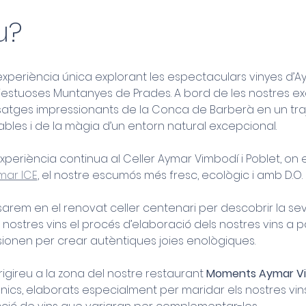
u?
riència única explorant les espectaculars vinyes d’Ay
jestuoses Muntanyes de Prades. A bord de les nostres exc
tges impressionants de la Conca de Barberà en un trajec
ables i de la màgia d’un entorn natural excepcional.
experiència continua al Celler Aymar Vimbodí i Poblet, o
mar ICE
, el nostre escumós més fresc, ecològic i amb D.O.
arem en el renovat celler centenari per descobrir la seva 
nostres vins el procés d’elaboració dels nostres vins a par
usionen per crear autèntiques joies enològiques.
irigireu a la zona del nostre restaurant 
Moments Aymar V
únics, elaborats especialment per maridar els nostres vins