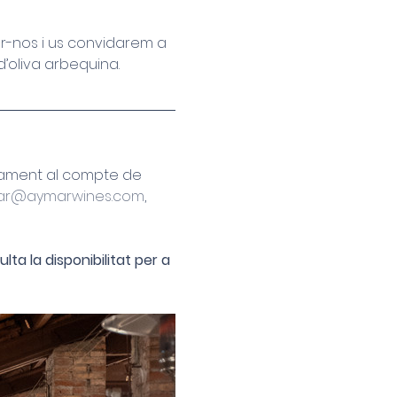
r-nos i us convidarem a 
d’oliva arbequina.
tament al compte de 
mar@aymarwines.com
, 
a la disponibilitat per a 