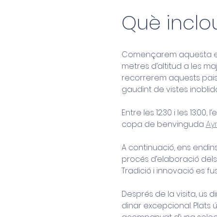
Què inclo
Començarem aquesta expe
metres d’altitud a les ma
recorrerem aquests paisa
gaudint de vistes inoblid
Entre les 12:30 i les 13:00,
l’
copa de benvinguda 
Ay
A continuació, ens endins
procés d’elaboració dels 
Tradició i innovació es f
Després de la visita, us d
dinar excepcional. Plats 