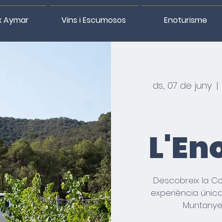
x Aymar
Vins i Escumosos
Enoturisme
ds., 07 de juny
  | 
L'En
Descobreix la C
experiència única 