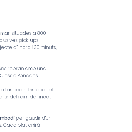
mar, situades a 800 
lusives pick-ups, 
te d’1 hora i 30 minuts, 
n ens rebran amb una 
 Clàssic Penedès.
fascinant història i el 
tir del raïm de finca . 
imbodí
 per gaudir d’un 
. Cada plat anirà 