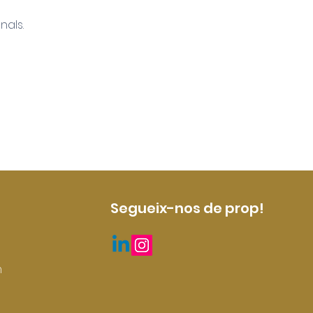
nals.
Segueix-nos de prop!
m