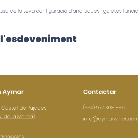
a de la teva configuració d'analítiques i galetes funcio
l'esdeveniment
s Aymar
Contactar
(+34) 977 368 886
 Castell de Pujades
ví de la Marca)
info@aymarwines.co
tivinícoles