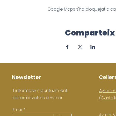
Google Maps s'ha bloquejat a caus
Comparteix 
Newsletter
Celler
T'informarem puntualment
Aymar &
de les novetats a Aymar
(Castell
Email
Aymar Vi