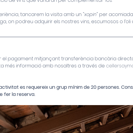
ió de vins que variaran per complementar-los.
iència, tancarem la visita amb un "
xopin
" per acomiada
ga, on podreu adquirir els nostres vins, escumosos o l’oli 
zar el pagament mitjançant transferència bancària direc
lta més informació amb nosaltres a través de 
cellersay
ctivitat es requereix un grup mínim de 20 persones. Consult
 fer la reserva.