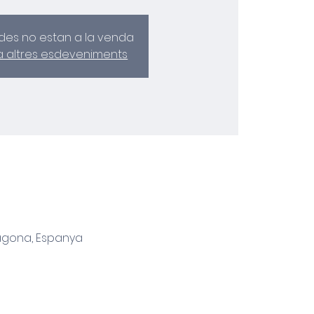
des no estan a la venda
a altres esdeveniments
ragona, Espanya