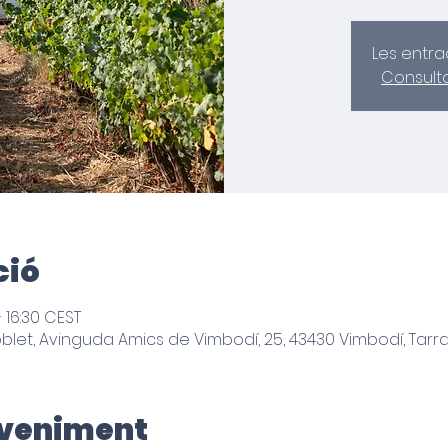
Les entra
Consult
ció
– 16:30 CEST
oblet, Avinguda Amics de Vimbodí, 25, 43430 Vimbodí, Tar
eveniment