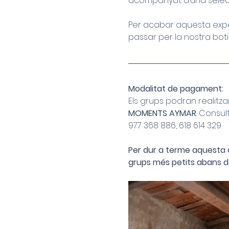
acompanyat d’una selecc
Per acabar aquesta exper
passar per la nostra boti
Modalitat de pagament:
Els grups podran realit
MOMENTS AYMAR
. Consu
977 368 886, 618 614 329.
Per dur a terme aquesta a
grups més petits abans de