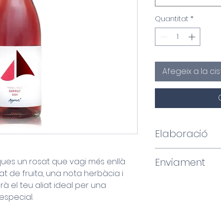
Quantitat
*
Afegeix a la cis
Elaboració
Garrut 100%.
Enviament
ques un rosat que vagi més enllà
t de fruita, una nota herbàcia i
Procedent de la 
Comanda mínima
erà el teu aliat ideal per una
a Vimbodí i Pobl
diferents referè
 especial.
metres d'altitud
Enviaments naci
Prades. Sòls poc
Cost d'enviame