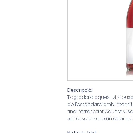
Descripciò:
T’agradarà aquest vi si bus
de l'estàndard amb intensita
final refrescant. Aquest vi s
terrassa al sol o un aperitiu
Nota de tast: