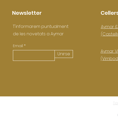
Newsletter
Celler
T'informarem puntualment
Aymar &
de les novetats a Aymar
(Castell
Email
Aymar Vi
Unirse
(Vimbodí
Te