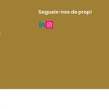
Segueix-nos de prop!
m
s
x