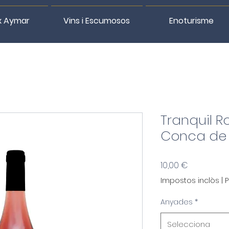
x Aymar
Vins i Escumosos
Enoturisme
Tranquil R
Conca de 
Price
10,00 €
Impostos inclòs
|
P
Anyades
*
Selecciona