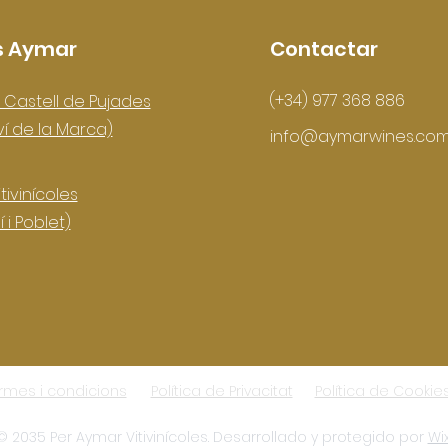
s Aymar
Contactar
(+34) 977 368 886
 Castell de Pujades
ví de la Marca)
info@aymarwines.co
tivinícoles
 i Poblet)
rmes i condicions
Política de Privacitat
Política de Cookie
© 2035 Per Aymar Vitivinícoles. Desarrollado y protegido por
Wi