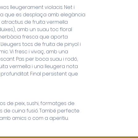
llicorella.
Enviaments grat
xos lleugerament violacis. Net i
Alc. vol: 13%
de 100€
fina que es desplaça amb elegància
 atractius de fruita vermella
D.O. Conca de B
uixes), amb un suau toc floral
 herbàcia fresca que aporta
. Lleugers tocs de fruita de pinyol i
c. Vi fresc i vivaç, amb una
rescant. Pas per boca suau i rodó,
ita vermella i una lleugera nota
profunditat. Final persistent que
s de peix, sushi, formatges de
ts de cuina fusió. També perfecte
 amb amics o com a aperitiu.