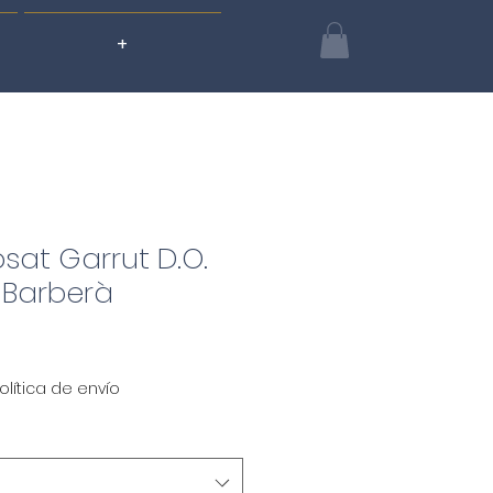
+
osat Garrut D.O.
Barberà
olítica de envío