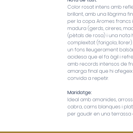
Color rosat intens amb refle
brillant, amb una llàgrima 
per la copa. Aromes francs i
madura (gerds, cireres, mad
(pètals de rosa) i una nota
complexitat (farigola, llorer)
un fons lleugerament balsàmi
acidesa que el fa àgil i ref
amb records intensos de fru
amarga final que hi afegeix 
convida a repetir.
Maridatge:
Ideal amb amanides, arrosso
cabra, carns blanques i pla
per gaudir en una terrassa