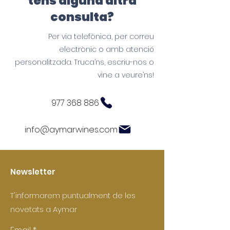
tens alguna altra
consulta?
Per via telefònica, per correu
electrònic o amb atenció
personalitzada. Truca’ns, escriu-nos o
vine a veure’ns!
977 368 886
info@aymarwines.com
Newsletter
T'informarem puntualment de les
novetats a Aymar