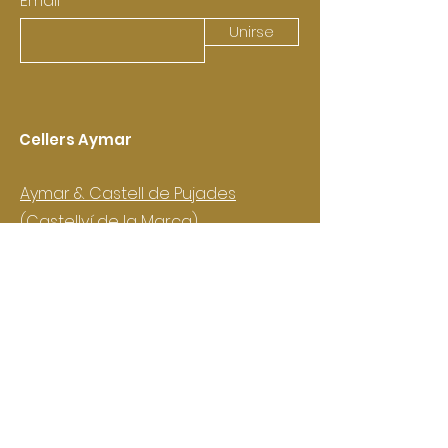
Email
Unirse
Cellers Aymar
Aymar & Castell de Pujades
(Castellví de la Marca)
Aymar Vitivinícoles
(Vimbodí i Poblet)
Contactar