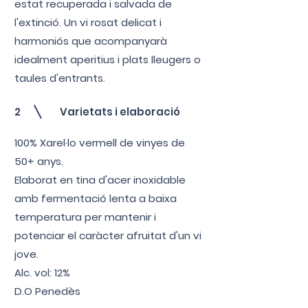
estat recuperada i salvada de
l'extinció. Un vi rosat delicat i
harmoniós que acompanyarà
idealment aperitius i plats lleugers o
taules d'entrants.
2
Varietats i elaboració
100% Xarel·lo vermell de vinyes de
50+ anys.
Elaborat en tina d'acer inoxidable
amb fermentació lenta a baixa
temperatura per mantenir i
potenciar el caràcter afruitat d'un vi
jove.
Alc. vol: 12%
D.O Penedès