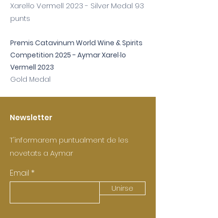
Xarel·lo Vermell 2023 - Silver Medal 93
punts
Premis Catavinum World Wine & Spirits
Competition 2025 - Aymar Xarel·lo
Vermell 2023
Gold Medal
Newsletter
T'informarem puntualment de les
novetats a Aymar
Email
Unirse