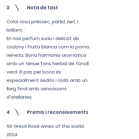
3
Nota de tast
Color rosa préssec, pàl·lid, net, i
brillant.
En nas perfum suau i delicat de
codony i fruita blanca com la poma
reineta. Bona harmonia aromàtica
amb un tènue fons herbal de fonoll
verd. El pas per boca és
especialment sedós i rodó amb un
llarg final amb sensacions
d'orellanes.
4
Premis i reconeixements
50 Great Rosé wines of the world
2024