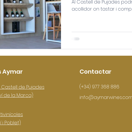
Al Castell de Pujades pod
acollidor on tastar i comp
s Aymar
Contactar
(+34) 977 368 886
 Castell de Pujades
ví de la Marca)
info@aymarwines.co
tivinícoles
 i Poblet)