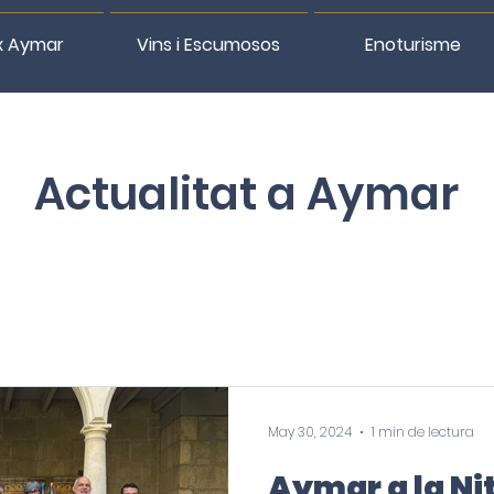
x Aymar
Vins i Escumosos
Enoturisme
Actualitat a Aymar
May 30, 2024
1 min de lectura
Aymar a la Nit