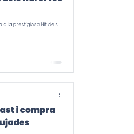
 a la prestigiosa Nit dels
tast i compra
Pujades