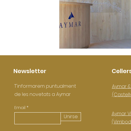
Newsletter
Celler
T'informarem puntualment
Aymar &
de les novetats a Aymar
(Castell
Email
Aymar Vi
Unirse
(Vimbodí