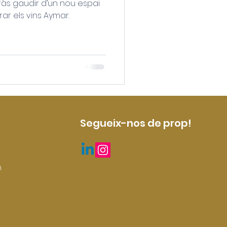
ràs gaudir d’un nou espai
rar els vins Aymar.
Segueix-nos de prop!
m