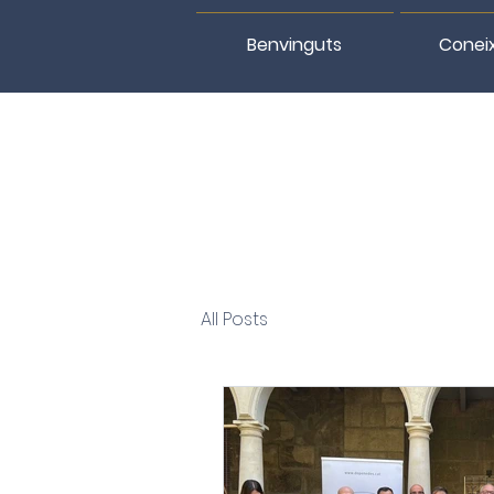
Benvinguts
Conei
All Posts