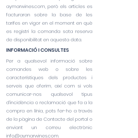
aymarwines.com, però els articles es
facturaran sobre la base de les
tarifes en vigor en el moment en què
es registri la comanda sota reserva
de disponibilitat en aquesta data.
INFORMACIÓ I CONSULTES
Per a qualsevol informació sobre
comandes web o sobre les
característiques dels productes i
serveis que oferim, així com si vols
comunicar-nos qualsevol tipus
d’incidència o reclamació que fa a la
compra en línia, pots fer-ho a través
de la pàgina de Contacte del portal o
enviant un correu electrònic
info@aymarwines.com
.