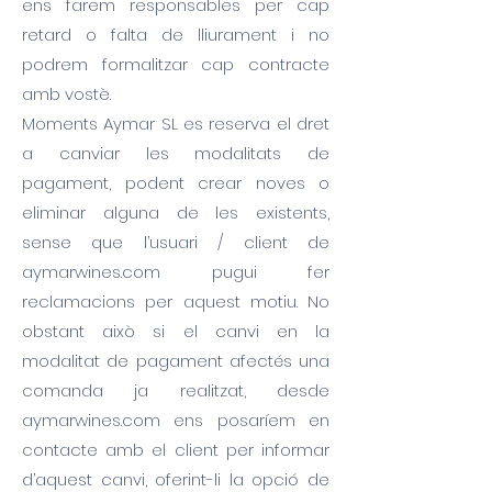
ens farem responsables per cap
retard o falta de lliurament i no
podrem formalitzar cap contracte
amb vostè.
Moments Aymar SL es reserva el dret
a canviar les modalitats de
pagament, podent crear noves o
eliminar alguna de les existents,
sense que l’usuari / client de
aymarwines.com pugui fer
reclamacions per aquest motiu. No
obstant això si el canvi en la
modalitat de pagament afectés una
comanda ja realitzat, desde
aymarwines.com ens posaríem en
contacte amb el client per informar
d’aquest canvi, oferint-li la opció de