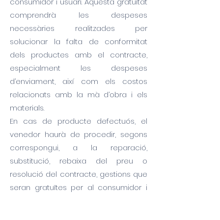
consumidor i usuari. Aquesta gratuïtat
comprendrà les despeses
necessàries realitzades per
solucionar la falta de conformitat
dels productes amb el contracte,
especialment les despeses
d’enviament, així com els costos
relacionats amb la mà d’obra i els
materials.
En cas de producte defectuós, el
venedor haurà de procedir, segons
correspongui, a la reparació,
substitució, rebaixa del preu o
resolució del contracte, gestions que
seran gratuïtes per al consumidor i
usuari. El venedor respon de les faltes
de conformitat que es manifestin en