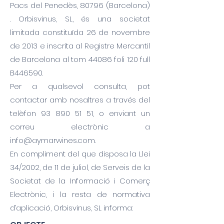
Pacs del Penedès, 80796 (Barcelona)
. Orbisvinus, SL, és una societat
limitada constituïda 26 de novembre
de 2013 e inscrita al Registre Mercantil
de Barcelona al tom 44086 foli 120 full
B446590.
Per a qualsevol consulta, pot
contactar amb nosaltres a través del
telèfon
93 890 51 51
, o enviant un
correu electrònic a
info@aymarwines.com
.
En compliment del que disposa la Llei
34/2002, de 11 de juliol, de Serveis de la
Societat de la Informació i Comerç
Electrònic, i la resta de normativa
d’aplicació, Orbisvinus, SL informa: