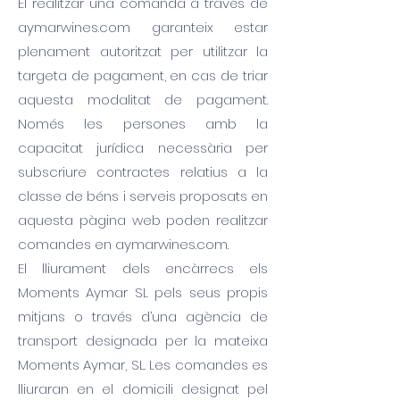
El realitzar una comanda a través de
aymarwines.com garanteix estar
plenament autoritzat per utilitzar la
targeta de pagament, en cas de triar
aquesta modalitat de pagament.
Només les persones amb la
capacitat jurídica necessària per
subscriure contractes relatius a la
classe de béns i serveis proposats en
aquesta pàgina web poden realitzar
comandes en aymarwines.com.
El lliurament dels encàrrecs els
Moments Aymar SL pels seus propis
mitjans o través d’una agència de
transport designada per la mateixa
Moments Aymar, SL. Les comandes es
lliuraran en el domicili designat pel